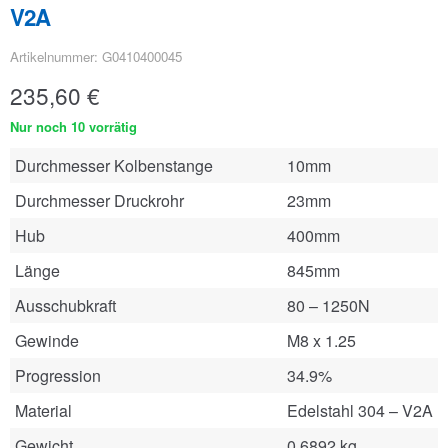
V2A
Artikelnummer: G0410400045
235,60
€
Nur noch 10 vorrätig
Durchmesser Kolbenstange
10mm
Durchmesser Druckrohr
23mm
Hub
400mm
Länge
845mm
Ausschubkraft
80 – 1250N
Gewinde
M8 x 1.25
Progression
34.9%
Material
Edelstahl 304 – V2A
Gewicht
0.6892 kg