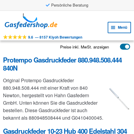
Persönliche Beratung
Zur
Zum
Navigation
Inhalt
Menü
springen
springen
9.6
—
8157 Kiyoh Bewertungen
Unte
Werkzeuge
öffne
Preise inkl. MwSt. anzeigen
Unte
Produkte
öffne
Protempo Gasdruckfeder 880.948.508.444
Unte
Anwendungen
840N
öffne
Unte
Kundenservice
Original Protempo Gasdruckfeder
öffne
FAQ
880.948.508.444 mit einer Kraft von 840
Newton, hergestellt von Hahn Gasfedern
GmbH. Unten können Sie die Gasdruckfeder
bestellen. Diese Gasdruckfeder ist auch
bekannt als 880948508444 und G0410400045.
Gasdruckfeder 10-23 Hub 400 Edelstahl 304