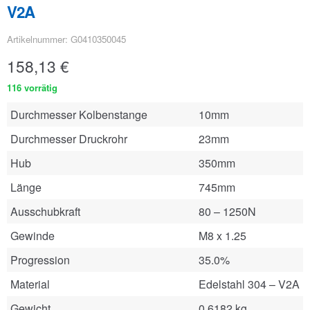
V2A
Artikelnummer: G0410350045
158,13
€
116 vorrätig
Durchmesser Kolbenstange
10mm
Durchmesser Druckrohr
23mm
Hub
350mm
Länge
745mm
Ausschubkraft
80 – 1250N
Gewinde
M8 x 1.25
Progression
35.0%
Material
Edelstahl 304 – V2A
Gewicht
0.6182 kg