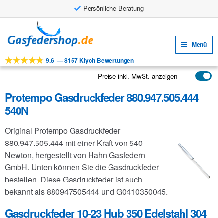
Persönliche Beratung
Zur
Zum
Navigation
Inhalt
Menü
springen
springen
9.6
—
8157 Kiyoh Bewertungen
Unte
Werkzeuge
öffne
Preise inkl. MwSt. anzeigen
Unte
Produkte
öffne
Protempo Gasdruckfeder 880.947.505.444
Unte
Anwendungen
540N
öffne
Unte
Kundenservice
Original Protempo Gasdruckfeder
öffne
FAQ
880.947.505.444 mit einer Kraft von 540
Newton, hergestellt von Hahn Gasfedern
GmbH. Unten können Sie die Gasdruckfeder
bestellen. Diese Gasdruckfeder ist auch
bekannt als 880947505444 und G0410350045.
Gasdruckfeder 10-23 Hub 350 Edelstahl 304