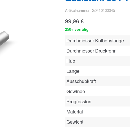
Artikelnummer: G0410100045
99,96
€
250+ vorrätig
Durchmesser Kolbenstange
Durchmesser Druckrohr
Hub
Länge
Ausschubkraft
Gewinde
Progression
Material
Gewicht