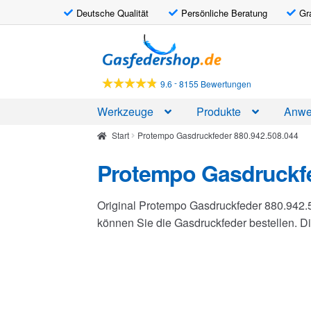
Deutsche Qualität
Persönliche Beratung
Gr
Zur
Zum
Navigation
Inhalt
springen
springen
-
9.6
8155 Bewertungen
Werkzeuge
Produkte
Anwe
Start
Protempo Gasdruckfeder 880.942.508.044
Protempo Gasdruckfe
Original Protempo Gasdruckfeder 880.942.
können Sie die Gasdruckfeder bestellen. 