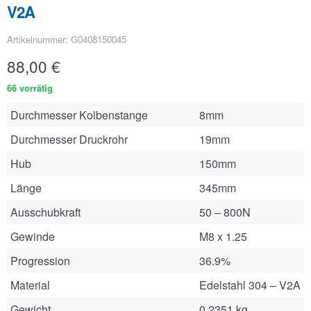
V2A
Artikelnummer: G0408150045
88,00
€
66 vorrätig
Durchmesser Kolbenstange
8mm
Durchmesser Druckrohr
19mm
Hub
150mm
Länge
345mm
Ausschubkraft
50 – 800N
Gewinde
M8 x 1.25
Progression
36.9%
Material
Edelstahl 304 – V2A
Gewicht
0.2351 kg