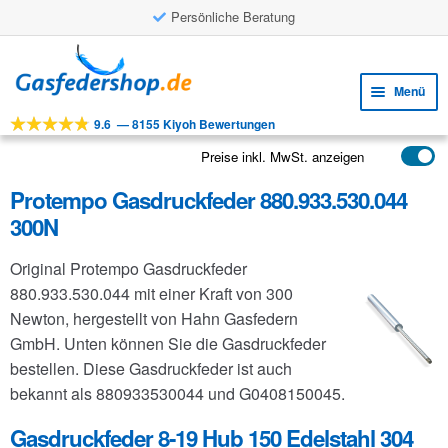
Persönliche Beratung
Zur
Zum
Navigation
Inhalt
Menü
springen
springen
9.6
—
8155 Kiyoh Bewertungen
Unte
Werkzeuge
öffne
Preise inkl. MwSt. anzeigen
Unte
Produkte
öffne
Protempo Gasdruckfeder 880.933.530.044
Unte
Anwendungen
300N
öffne
Unte
Kundenservice
Original Protempo Gasdruckfeder
öffne
FAQ
880.933.530.044 mit einer Kraft von 300
Newton, hergestellt von Hahn Gasfedern
GmbH. Unten können Sie die Gasdruckfeder
bestellen. Diese Gasdruckfeder ist auch
bekannt als 880933530044 und G0408150045.
Gasdruckfeder 8-19 Hub 150 Edelstahl 304