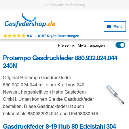
Gratis Versand ab 25 €
Zur
Zum
Navigation
Inhalt
Menü
springen
springen
9.6
—
8157 Kiyoh Bewertungen
Unte
Werkzeuge
öffne
Preise inkl. MwSt. anzeigen
Unte
Produkte
öffne
Protempo Gasdruckfeder 880.932.024.044
Unte
Anwendungen
240N
öffne
Unte
Kundenservice
Original Protempo Gasdruckfeder
öffne
FAQ
880.932.024.044 mit einer Kraft von 240
Newton, hergestellt von Hahn Gasfedern
GmbH. Unten können Sie die Gasdruckfeder
bestellen. Diese Gasdruckfeder ist auch
bekannt als 880932024044 und G0408080045.
Gasdruckfeder 8-19 Hub 80 Edelstahl 304