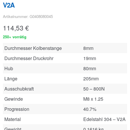
V2A
Artikelnummer: G0408080045
114,53
€
250+ vorrätig
Durchmesser Kolbenstange
8mm
Durchmesser Druckrohr
19mm
Hub
80mm
Länge
205mm
Ausschubkraft
50 – 800N
Gewinde
M8 x 1.25
Progression
40.7%
Material
Edelstahl 304 – V2A
Gewicht
0.1616 kg