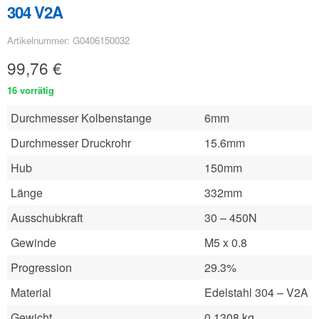
304 V2A
Artikelnummer: G0406150032
99,76
€
16 vorrätig
Durchmesser Kolbenstange
6mm
Durchmesser Druckrohr
15.6mm
Hub
150mm
Länge
332mm
Ausschubkraft
30 – 450N
Gewinde
M5 x 0.8
Progression
29.3%
Material
Edelstahl 304 – V2A
Gewicht
0.1308 kg