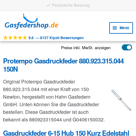
Persönliche Beratung
Zur
Zum
Navigation
Inhalt
Menü
springen
springen
9.6
—
8157 Kiyoh Bewertungen
Unte
Werkzeuge
öffne
Preise inkl. MwSt. anzeigen
Unte
Produkte
öffne
Protempo Gasdruckfeder 880.923.315.044
Unte
Anwendungen
150N
öffne
Unte
Kundenservice
Original Protempo Gasdruckfeder
öffne
FAQ
880.923.315.044 mit einer Kraft von 150
Newton, hergestellt von Hahn Gasfedern
GmbH. Unten können Sie die Gasdruckfeder
bestellen. Diese Gasdruckfeder ist auch
bekannt als 880923315044 und G0406150032.
Gasdruckfeder 6-15 Hub 150 Kurz Edelstahl