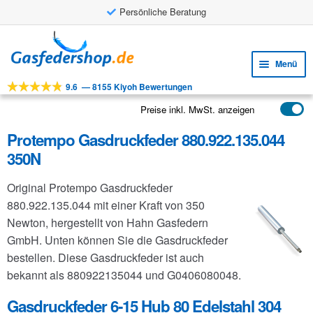
Persönliche Beratung
Zur
Zum
Navigation
Inhalt
Menü
springen
springen
9.6
—
8155 Kiyoh Bewertungen
Unte
Werkzeuge
öffne
Preise inkl. MwSt. anzeigen
Unte
Produkte
öffne
Protempo Gasdruckfeder 880.922.135.044
Unte
Anwendungen
350N
öffne
Unte
Kundenservice
Original Protempo Gasdruckfeder
öffne
FAQ
880.922.135.044 mit einer Kraft von 350
Newton, hergestellt von Hahn Gasfedern
GmbH. Unten können Sie die Gasdruckfeder
bestellen. Diese Gasdruckfeder ist auch
bekannt als 880922135044 und G0406080048.
Gasdruckfeder 6-15 Hub 80 Edelstahl 304