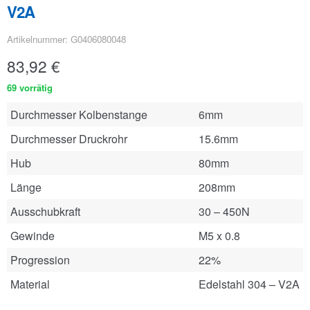
V2A
Artikelnummer: G0406080048
83,92
€
69 vorrätig
Durchmesser Kolbenstange
6mm
Durchmesser Druckrohr
15.6mm
Hub
80mm
Länge
208mm
Ausschubkraft
30 – 450N
Gewinde
M5 x 0.8
Progression
22%
Material
Edelstahl 304 – V2A