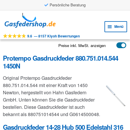
Persönliche Beratung
Zur
Zum
Navigation
Inhalt
Menü
springen
springen
9.6
—
8157 Kiyoh Bewertungen
Unte
Werkzeuge
öffne
Preise inkl. MwSt. anzeigen
Unte
Produkte
öffne
Protempo Gasdruckfeder 880.751.014.544
Unte
Anwendungen
1450N
öffne
Unte
Kundenservice
Original Protempo Gasdruckfeder
öffne
FAQ
880.751.014.544 mit einer Kraft von 1450
Newton, hergestellt von Hahn Gasfedern
GmbH. Unten können Sie die Gasdruckfeder
bestellen. Diese Gasdruckfeder ist auch
bekannt als 880751014544 und G0614500048.
Gasdruckfeder 14-28 Hub 500 Edelstahl 316