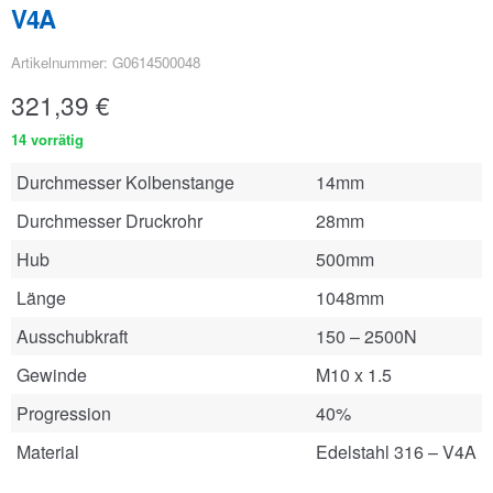
V4A
Artikelnummer: G0614500048
321,39
€
14 vorrätig
Durchmesser Kolbenstange
14mm
Durchmesser Druckrohr
28mm
Hub
500mm
Länge
1048mm
Ausschubkraft
150 – 2500N
Gewinde
M10 x 1.5
Progression
40%
Material
Edelstahl 316 – V4A