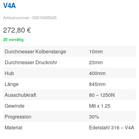
V4A
Artikelnummer: G0610400045
272,80
€
20 vorrätig
Durchmesser Kolbenstange
10mm
Durchmesser Druckrohr
23mm
Hub
400mm
Länge
845mm
Ausschubkraft
80 – 1250N
Gewinde
M8 x 1.25
Progression
30%
Material
Edelstahl 316 – V4A