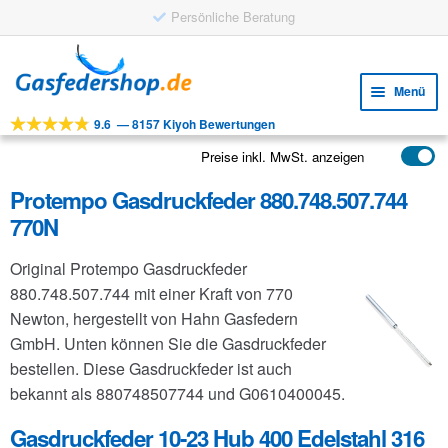
Persönliche Beratung
Zur
Zum
Navigation
Inhalt
Menü
springen
springen
9.6
—
8157 Kiyoh Bewertungen
Unte
Werkzeuge
öffne
Preise inkl. MwSt. anzeigen
Unte
Produkte
öffne
Protempo Gasdruckfeder 880.748.507.744
Unte
Anwendungen
770N
öffne
Unte
Kundenservice
Original Protempo Gasdruckfeder
öffne
FAQ
880.748.507.744 mit einer Kraft von 770
Newton, hergestellt von Hahn Gasfedern
GmbH. Unten können Sie die Gasdruckfeder
bestellen. Diese Gasdruckfeder ist auch
bekannt als 880748507744 und G0610400045.
Gasdruckfeder 10-23 Hub 400 Edelstahl 316