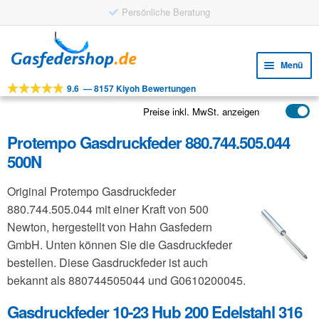
Persönliche Beratung
Zur
Zum
Navigation
Inhalt
Menü
springen
springen
9.6
—
8157 Kiyoh Bewertungen
Unte
Werkzeuge
öffne
Preise inkl. MwSt. anzeigen
Unte
Produkte
öffne
Protempo Gasdruckfeder 880.744.505.044
Unte
Anwendungen
500N
öffne
Unte
Kundenservice
Original Protempo Gasdruckfeder
öffne
FAQ
880.744.505.044 mit einer Kraft von 500
Newton, hergestellt von Hahn Gasfedern
GmbH. Unten können Sie die Gasdruckfeder
bestellen. Diese Gasdruckfeder ist auch
bekannt als 880744505044 und G0610200045.
Gasdruckfeder 10-23 Hub 200 Edelstahl 316