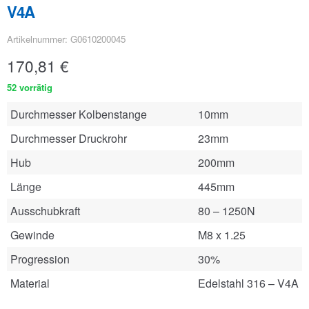
V4A
Artikelnummer: G0610200045
170,81
€
52 vorrätig
Durchmesser Kolbenstange
10mm
Durchmesser Druckrohr
23mm
Hub
200mm
Länge
445mm
Ausschubkraft
80 – 1250N
Gewinde
M8 x 1.25
Progression
30%
Material
Edelstahl 316 – V4A