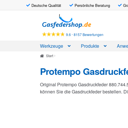
Deutsche Qualität
Persönliche Beratung
Gr
Zur
Zum
Navigation
Inhalt
springen
springen
-
9.6
8157 Bewertungen
Werkzeuge
Produkte
Anwe
Start
Protempo Gasdruckfe
Original Protempo Gasdruckfeder 880.744.
können Sie die Gasdruckfeder bestellen. 