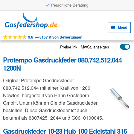
Persönliche Beratung
Zur
Zum
Navigation
Inhalt
Menü
springen
springen
9.6
—
8157 Kiyoh Bewertungen
Unte
Werkzeuge
öffne
Preise inkl. MwSt. anzeigen
Unte
Produkte
öffne
Protempo Gasdruckfeder 880.742.512.044
Unte
Anwendungen
1200N
öffne
Unte
Kundenservice
Original Protempo Gasdruckfeder
öffne
FAQ
880.742.512.044 mit einer Kraft von 1200
Newton, hergestellt von Hahn Gasfedern
GmbH. Unten können Sie die Gasdruckfeder
bestellen. Diese Gasdruckfeder ist auch
bekannt als 880742512044 und G0610100045.
Gasdruckfeder 10-23 Hub 100 Edelstahl 316