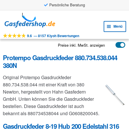
Persönliche Beratung
Zur
Zum
Navigation
Inhalt
Menü
springen
springen
9.6
—
8157 Kiyoh Bewertungen
Unte
Werkzeuge
öffne
Preise inkl. MwSt. anzeigen
Unte
Produkte
öffne
Protempo Gasdruckfeder 880.734.538.044
Unte
Anwendungen
380N
öffne
Unte
Kundenservice
Original Protempo Gasdruckfeder
öffne
FAQ
880.734.538.044 mit einer Kraft von 380
Newton, hergestellt von Hahn Gasfedern
GmbH. Unten können Sie die Gasdruckfeder
bestellen. Diese Gasdruckfeder ist auch
bekannt als 880734538044 und G0608200045.
Gasdruckfeder 8-19 Hub 200 Edelstahl 316