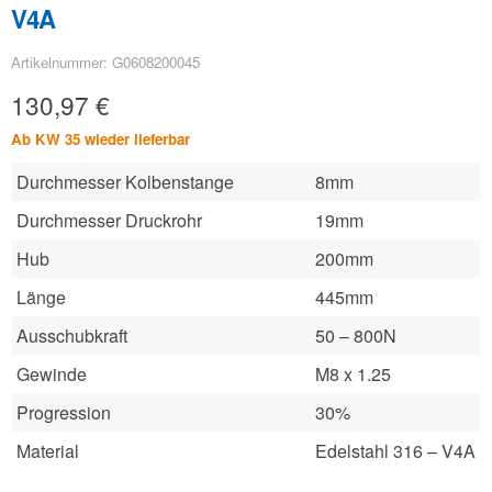
V4A
Artikelnummer: G0608200045
130,97
€
Ab KW 35 wieder lieferbar
Durchmesser Kolbenstange
8mm
Durchmesser Druckrohr
19mm
Hub
200mm
Länge
445mm
Ausschubkraft
50 – 800N
Gewinde
M8 x 1.25
Progression
30%
Material
Edelstahl 316 – V4A