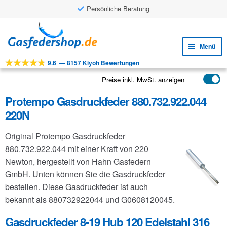
Persönliche Beratung
Zur
Zum
Navigation
Inhalt
Menü
springen
springen
9.6
—
8157 Kiyoh Bewertungen
Unte
Werkzeuge
öffne
Preise inkl. MwSt. anzeigen
Unte
Produkte
öffne
Protempo Gasdruckfeder 880.732.922.044
Unte
Anwendungen
220N
öffne
Unte
Kundenservice
Original Protempo Gasdruckfeder
öffne
FAQ
880.732.922.044 mit einer Kraft von 220
Newton, hergestellt von Hahn Gasfedern
GmbH. Unten können Sie die Gasdruckfeder
bestellen. Diese Gasdruckfeder ist auch
bekannt als 880732922044 und G0608120045.
Gasdruckfeder 8-19 Hub 120 Edelstahl 316