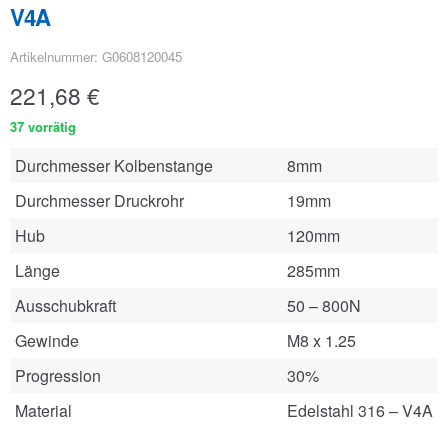
V4A
Artikelnummer: G0608120045
221,68
€
37 vorrätig
Durchmesser Kolbenstange
8mm
Durchmesser Druckrohr
19mm
Hub
120mm
Länge
285mm
Ausschubkraft
50 – 800N
Gewinde
M8 x 1.25
Progression
30%
Material
Edelstahl 316 – V4A