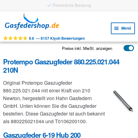
Persönliche Beratung
Zur
Zum
Navigation
Inhalt
Menü
springen
springen
9.6
—
8157 Kiyoh Bewertungen
Unte
Werkzeuge
öffne
Preise inkl. MwSt. anzeigen
Unte
Produkte
öffne
Protempo Gaszugfeder 880.225.021.044
Unte
Anwendungen
210N
öffne
Unte
Kundenservice
Original Protempo Gaszugfeder
öffne
FAQ
880.225.021.044 mit einer Kraft von 210
Newton, hergestellt von Hahn Gasfedern
GmbH. Unten können Sie die Gaszugfeder
bestellen. Diese Gaszugfeder ist auch bekannt
als 880225021044 und T0106200100.
Gaszugfeder 6-19 Hub 200