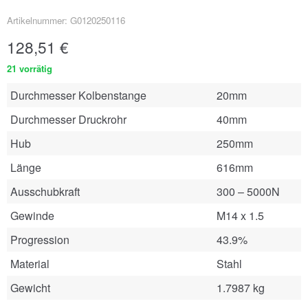
Artikelnummer: G0120250116
128,51
€
21 vorrätig
Durchmesser Kolbenstange
20mm
Durchmesser Druckrohr
40mm
Hub
250mm
Länge
616mm
Ausschubkraft
300 – 5000N
Gewinde
M14 x 1.5
Progression
43.9%
Material
Stahl
Gewicht
1.7987 kg