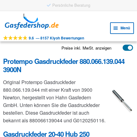
Persönliche Beratung
Zur
Zum
Navigation
Inhalt
Menü
springen
springen
9.6
—
8157 Kiyoh Bewertungen
Unte
Werkzeuge
öffne
Preise inkl. MwSt. anzeigen
Unte
Produkte
öffne
Protempo Gasdruckfeder 880.066.139.044
Unte
Anwendungen
3900N
öffne
Unte
Kundenservice
Original Protempo Gasdruckfeder
öffne
FAQ
880.066.139.044 mit einer Kraft von 3900
Newton, hergestellt von Hahn Gasfedern
GmbH. Unten können Sie die Gasdruckfeder
bestellen. Diese Gasdruckfeder ist auch
bekannt als 880066139044 und G0120250116.
Gasdruckfeder 20-40 Hub 250