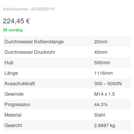
Artikelnummer: G0120500116
224,45
€
59 vorrätig
Durchmesser Kolbenstange
20mm
Durchmesser Druckrohr
40mm
Hub
500mm
Länge
1116mm
Ausschubkraft
300 – 5000N
Gewinde
M14 x 1.5
Progression
44.3%
Material
Stahl
Gewicht
2.8897 kg