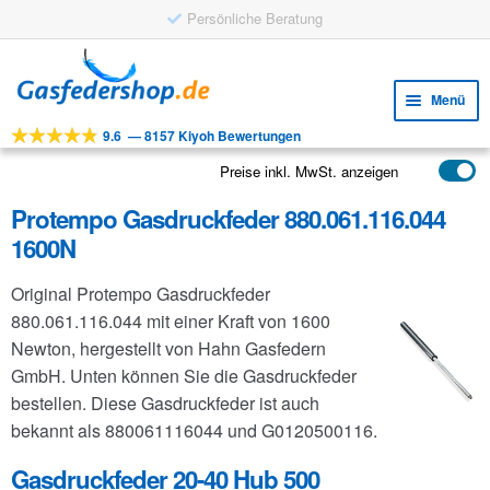
Persönliche Beratung
Zur
Zum
Navigation
Inhalt
Menü
springen
springen
9.6
—
8157 Kiyoh Bewertungen
Unte
Werkzeuge
öffne
Preise inkl. MwSt. anzeigen
Unte
Produkte
öffne
Protempo Gasdruckfeder 880.061.116.044
Unte
Anwendungen
1600N
öffne
Unte
Kundenservice
Original Protempo Gasdruckfeder
öffne
FAQ
880.061.116.044 mit einer Kraft von 1600
Newton, hergestellt von Hahn Gasfedern
GmbH. Unten können Sie die Gasdruckfeder
bestellen. Diese Gasdruckfeder ist auch
bekannt als 880061116044 und G0120500116.
Gasdruckfeder 20-40 Hub 500