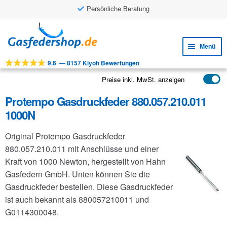
Persönliche Beratung
Zur
Zum
Navigation
Inhalt
Menü
springen
springen
9.6
—
8157 Kiyoh Bewertungen
Unte
Werkzeuge
öffne
Preise inkl. MwSt. anzeigen
Unte
Produkte
öffne
Protempo Gasdruckfeder 880.057.210.011
Unte
Anwendungen
1000N
öffne
Unte
Kundenservice
Original Protempo Gasdruckfeder
öffne
FAQ
880.057.210.011 mit Anschlüsse und einer
Kraft von 1000 Newton, hergestellt von Hahn
Gasfedern GmbH. Unten können Sie die
Gasdruckfeder bestellen. Diese Gasdruckfeder
ist auch bekannt als 880057210011 und
G0114300048.