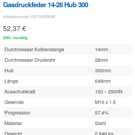
Gasdruckfeder 14-28 Hub 300
Artikelnummer: G0114300048
52,37
€
250+ vorrätig
Durchmesser Kolbenstange
14mm
Durchmesser Druckrohr
28mm
Hub
300mm
Länge
648mm
Ausschubkraft
150 – 2500N
Gewinde
M10 x 1.5
Progression
57.4%
Material
Stahl
Gewicht
0.946 kg