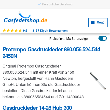
Persönliche Beratung
Zur
Zum
Navigation
Inhalt
Menü
springen
springen
9.6
—
8157 Kiyoh Bewertungen
Unte
Werkzeuge
öffne
Preise inkl. MwSt. anzeigen
Unte
Produkte
öffne
Protempo Gasdruckfeder 880.056.524.544
Unte
Anwendungen
2450N
öffne
Unte
Kundenservice
Original Protempo Gasdruckfeder
öffne
FAQ
880.056.524.544 mit einer Kraft von 2450
Newton, hergestellt von Hahn Gasfedern
GmbH. Unten können Sie die Gasdruckfeder
bestellen. Diese Gasdruckfeder ist auch
bekannt als 880056524544 und G0114300048.
Gasdruckfeder 14-28 Hub 300