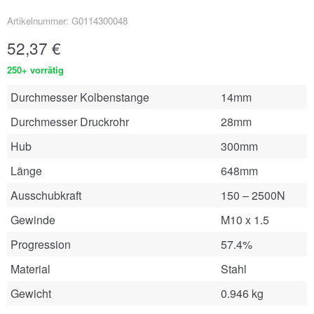
Artikelnummer: G0114300048
52,37
€
250+ vorrätig
Durchmesser Kolbenstange
14mm
Durchmesser Druckrohr
28mm
Hub
300mm
Länge
648mm
Ausschubkraft
150 – 2500N
Gewinde
M10 x 1.5
Progression
57.4%
Material
Stahl
Gewicht
0.946 kg