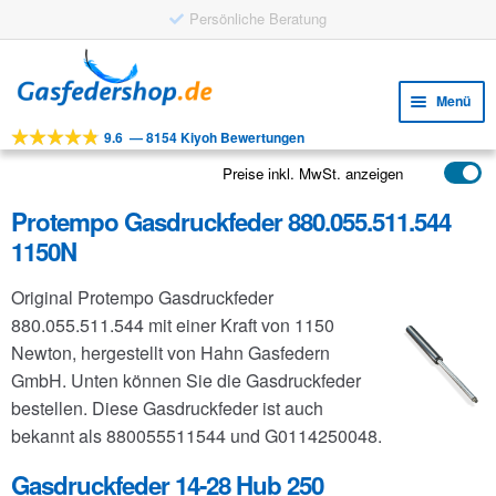
Persönliche Beratung
Zur
Zum
Navigation
Inhalt
Menü
springen
springen
9.6
—
8154 Kiyoh Bewertungen
Unte
Werkzeuge
öffne
Preise inkl. MwSt. anzeigen
Unte
Produkte
öffne
Protempo Gasdruckfeder 880.055.511.544
Unte
Anwendungen
1150N
öffne
Unte
Kundenservice
Original Protempo Gasdruckfeder
öffne
FAQ
880.055.511.544 mit einer Kraft von 1150
Newton, hergestellt von Hahn Gasfedern
GmbH. Unten können Sie die Gasdruckfeder
bestellen. Diese Gasdruckfeder ist auch
bekannt als 880055511544 und G0114250048.
Gasdruckfeder 14-28 Hub 250