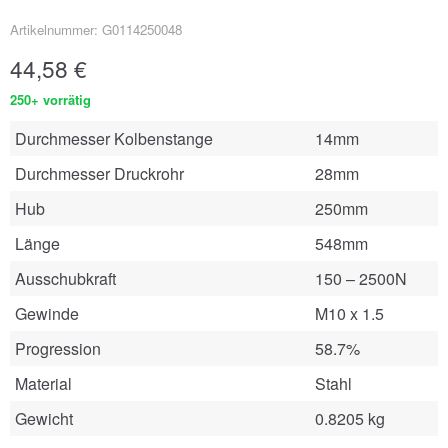
Artikelnummer: G0114250048
44,58
€
250+ vorrätig
Durchmesser Kolbenstange
14mm
Durchmesser Druckrohr
28mm
Hub
250mm
Länge
548mm
Ausschubkraft
150 – 2500N
Gewinde
M10 x 1.5
Progression
58.7%
Material
Stahl
Gewicht
0.8205 kg