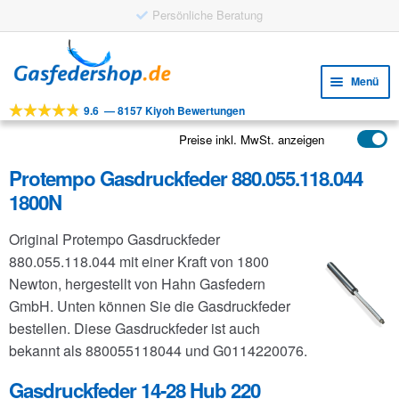
Persönliche Beratung
Zur
Zum
Navigation
Inhalt
Menü
springen
springen
9.6
—
8157 Kiyoh Bewertungen
Unte
Werkzeuge
öffne
Preise inkl. MwSt. anzeigen
Unte
Produkte
öffne
Protempo Gasdruckfeder 880.055.118.044
Unte
Anwendungen
1800N
öffne
Unte
Kundenservice
Original Protempo Gasdruckfeder
öffne
FAQ
880.055.118.044 mit einer Kraft von 1800
Newton, hergestellt von Hahn Gasfedern
GmbH. Unten können Sie die Gasdruckfeder
bestellen. Diese Gasdruckfeder ist auch
bekannt als 880055118044 und G0114220076.
Gasdruckfeder 14-28 Hub 220