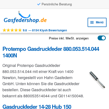
Persönliche Beratung
Zur
Zum
Navigation
Inhalt
Menü
springen
springen
9.6
—
8154 Kiyoh Bewertungen
Unte
Werkzeuge
öffne
Preise inkl. MwSt. anzeigen
Unte
Produkte
öffne
Protempo Gasdruckfeder 880.053.514.044
Unte
Anwendungen
1400N
öffne
Unte
Kundenservice
Original Protempo Gasdruckfeder
öffne
FAQ
880.053.514.044 mit einer Kraft von 1400
Newton, hergestellt von Hahn Gasfedern
GmbH. Unten können Sie die Gasdruckfeder
bestellen. Diese Gasdruckfeder ist auch
bekannt als 880053514044 und G0114150048.
Gasdruckfeder 14-28 Hub 150