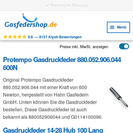
Gratis Versand ab 25 €
Zur
Zum
Navigation
Inhalt
Menü
springen
springen
9.6
—
8157 Kiyoh Bewertungen
Unte
Werkzeuge
öffne
Preise inkl. MwSt. anzeigen
Unte
Produkte
öffne
Protempo Gasdruckfeder 880.052.906.044
Unte
Anwendungen
600N
öffne
Unte
Kundenservice
Original Protempo Gasdruckfeder
öffne
FAQ
880.052.906.044 mit einer Kraft von 600
Newton, hergestellt von Hahn Gasfedern
GmbH. Unten können Sie die Gasdruckfeder
bestellen. Diese Gasdruckfeder ist auch
bekannt als 880052906044 und G0114100096.
Gasdruckfeder 14-28 Hub 100 Lang