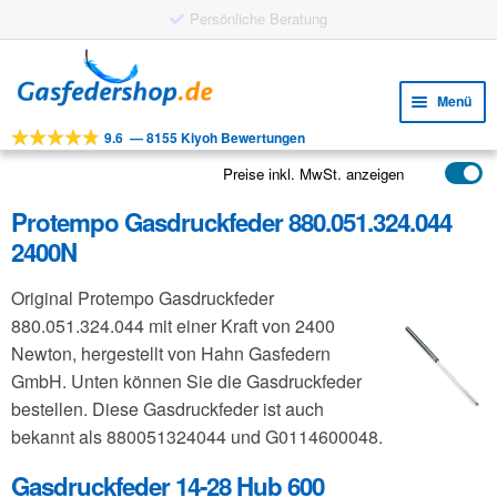
Persönliche Beratung
Zur
Zum
Navigation
Inhalt
Menü
springen
springen
9.6
—
8155 Kiyoh Bewertungen
Unte
Werkzeuge
öffne
Preise inkl. MwSt. anzeigen
Unte
Produkte
öffne
Protempo Gasdruckfeder 880.051.324.044
Unte
Anwendungen
2400N
öffne
Unte
Kundenservice
Original Protempo Gasdruckfeder
öffne
FAQ
880.051.324.044 mit einer Kraft von 2400
Newton, hergestellt von Hahn Gasfedern
GmbH. Unten können Sie die Gasdruckfeder
bestellen. Diese Gasdruckfeder ist auch
bekannt als 880051324044 und G0114600048.
Gasdruckfeder 14-28 Hub 600