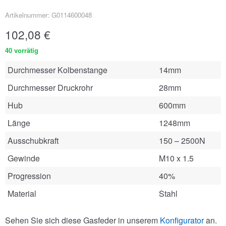
Artikelnummer: G0114600048
102,08
€
40 vorrätig
Durchmesser Kolbenstange
14mm
Durchmesser Druckrohr
28mm
Hub
600mm
Länge
1248mm
Ausschubkraft
150 – 2500N
Gewinde
M10 x 1.5
Progression
40%
Material
Stahl
Sehen Sie sich diese Gasfeder in unserem
Konfigurator
an.