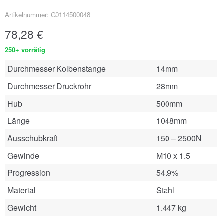
Artikelnummer: G0114500048
78,28
€
250+ vorrätig
Durchmesser Kolbenstange
14mm
Durchmesser Druckrohr
28mm
Hub
500mm
Länge
1048mm
Ausschubkraft
150 – 2500N
Gewinde
M10 x 1.5
Progression
54.9%
Material
Stahl
Gewicht
1.447 kg