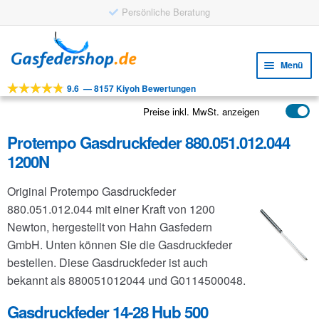
Persönliche Beratung
Zur
Zum
Navigation
Inhalt
Menü
springen
springen
9.6
—
8157 Kiyoh Bewertungen
Unte
Werkzeuge
öffne
Preise inkl. MwSt. anzeigen
Unte
Produkte
öffne
Protempo Gasdruckfeder 880.051.012.044
Unte
Anwendungen
1200N
öffne
Unte
Kundenservice
Original Protempo Gasdruckfeder
öffne
FAQ
880.051.012.044 mit einer Kraft von 1200
Newton, hergestellt von Hahn Gasfedern
GmbH. Unten können Sie die Gasdruckfeder
bestellen. Diese Gasdruckfeder ist auch
bekannt als 880051012044 und G0114500048.
Gasdruckfeder 14-28 Hub 500