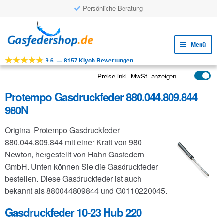
Persönliche Beratung
Zur
Zum
Navigation
Inhalt
Menü
springen
springen
9.6
—
8157 Kiyoh Bewertungen
Unte
Werkzeuge
öffne
Preise inkl. MwSt. anzeigen
Unte
Produkte
öffne
Protempo Gasdruckfeder 880.044.809.844
Unte
Anwendungen
980N
öffne
Unte
Kundenservice
Original Protempo Gasdruckfeder
öffne
FAQ
880.044.809.844 mit einer Kraft von 980
Newton, hergestellt von Hahn Gasfedern
GmbH. Unten können Sie die Gasdruckfeder
bestellen. Diese Gasdruckfeder ist auch
bekannt als 880044809844 und G0110220045.
Gasdruckfeder 10-23 Hub 220