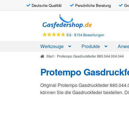
Deutsche Qualität
Persönliche Beratung
Gr
Zur
Zum
Navigation
Inhalt
springen
springen
-
9.6
8154 Bewertungen
Werkzeuge
Produkte
Anwe
Start
Protempo Gasdruckfeder 880.044.004.044
Protempo Gasdruckfe
Original Protempo Gasdruckfeder 880.044.
können Sie die Gasdruckfeder bestellen. 