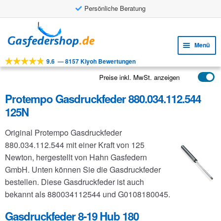
Persönliche Beratung
Zur
Zum
Navigation
Inhalt
Menü
springen
springen
9.6
—
8157 Kiyoh Bewertungen
Unte
Werkzeuge
öffne
Preise inkl. MwSt. anzeigen
Unte
Produkte
öffne
Protempo Gasdruckfeder 880.034.112.544
Unte
Anwendungen
125N
öffne
Unte
Kundenservice
Original Protempo Gasdruckfeder
öffne
FAQ
880.034.112.544 mit einer Kraft von 125
Newton, hergestellt von Hahn Gasfedern
GmbH. Unten können Sie die Gasdruckfeder
bestellen. Diese Gasdruckfeder ist auch
bekannt als 880034112544 und G0108180045.
Gasdruckfeder 8-19 Hub 180