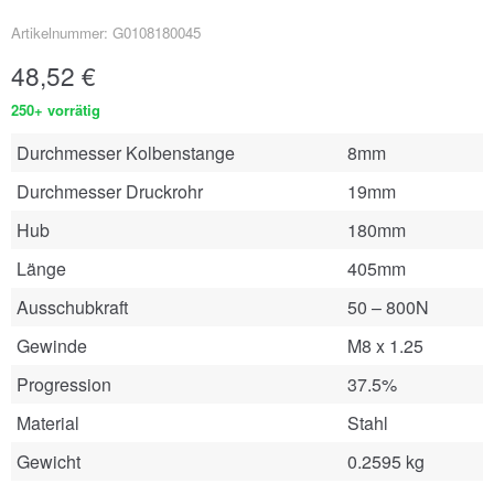
Artikelnummer: G0108180045
48,52
€
250+ vorrätig
Durchmesser Kolbenstange
8mm
Durchmesser Druckrohr
19mm
Hub
180mm
Länge
405mm
Ausschubkraft
50 – 800N
Gewinde
M8 x 1.25
Progression
37.5%
Material
Stahl
Gewicht
0.2595 kg