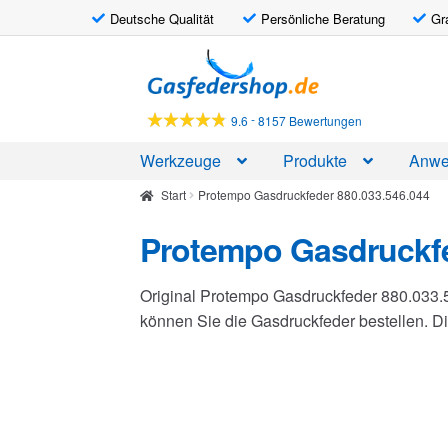
Deutsche Qualität
Persönliche Beratung
Gr
Zur
Zum
Navigation
Inhalt
springen
springen
-
9.6
8157 Bewertungen
Werkzeuge
Produkte
Anwe
Start
Protempo Gasdruckfeder 880.033.546.044
Protempo Gasdruckfe
Original Protempo Gasdruckfeder 880.033.
können Sie die Gasdruckfeder bestellen. 