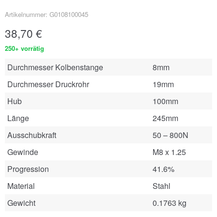
Artikelnummer: G0108100045
38,70
€
250+ vorrätig
Durchmesser Kolbenstange
8mm
Durchmesser Druckrohr
19mm
Hub
100mm
Länge
245mm
Ausschubkraft
50 – 800N
Gewinde
M8 x 1.25
Progression
41.6%
Material
Stahl
Gewicht
0.1763 kg