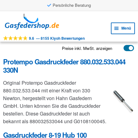
Persönliche Beratung
Zur
Zum
Navigation
Inhalt
Menü
springen
springen
9.6
—
8155 Kiyoh Bewertungen
Unte
Werkzeuge
öffne
Preise inkl. MwSt. anzeigen
Unte
Produkte
öffne
Protempo Gasdruckfeder 880.032.533.044
Unte
Anwendungen
330N
öffne
Unte
Kundenservice
Original Protempo Gasdruckfeder
öffne
FAQ
880.032.533.044 mit einer Kraft von 330
Newton, hergestellt von Hahn Gasfedern
GmbH. Unten können Sie die Gasdruckfeder
bestellen. Diese Gasdruckfeder ist auch
bekannt als 880032533044 und G0108100045.
Gasdruckfeder 8-19 Hub 100