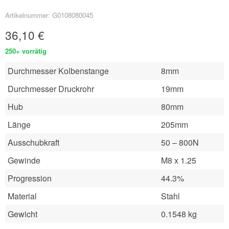
Artikelnummer: G0108080045
36,10
€
250+ vorrätig
Durchmesser Kolbenstange
8mm
Durchmesser Druckrohr
19mm
Hub
80mm
Länge
205mm
Ausschubkraft
50 – 800N
Gewinde
M8 x 1.25
Progression
44.3%
Material
Stahl
Gewicht
0.1548 kg