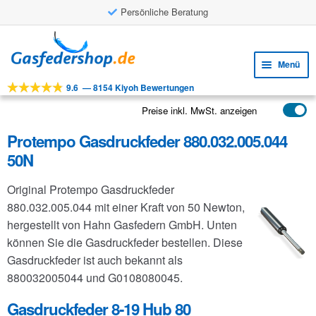
Persönliche Beratung
Zur
Zum
Navigation
Inhalt
Menü
springen
springen
9.6
—
8154 Kiyoh Bewertungen
Unte
Werkzeuge
öffne
Preise inkl. MwSt. anzeigen
Unte
Produkte
öffne
Protempo Gasdruckfeder 880.032.005.044
Unte
Anwendungen
50N
öffne
Unte
Kundenservice
Original Protempo Gasdruckfeder
öffne
FAQ
880.032.005.044 mit einer Kraft von 50 Newton,
hergestellt von Hahn Gasfedern GmbH. Unten
können Sie die Gasdruckfeder bestellen. Diese
Gasdruckfeder ist auch bekannt als
880032005044 und G0108080045.
Gasdruckfeder 8-19 Hub 80