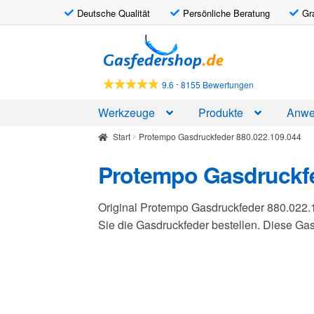
Deutsche Qualität
Persönliche Beratung
Gr
Zur
Zum
Navigation
Inhalt
springen
springen
-
9.6
8155 Bewertungen
Werkzeuge
Produkte
Anwe
Start
Protempo Gasdruckfeder 880.022.109.044
Protempo Gasdruckfe
Original Protempo Gasdruckfeder 880.022.
Sie die Gasdruckfeder bestellen. Diese G