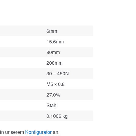
6mm
15.6mm
80mm
208mm
30 – 450N
M5 x 0.8
27.0%
Stahl
0.1006 kg
 in unserem
Konfigurator
an.